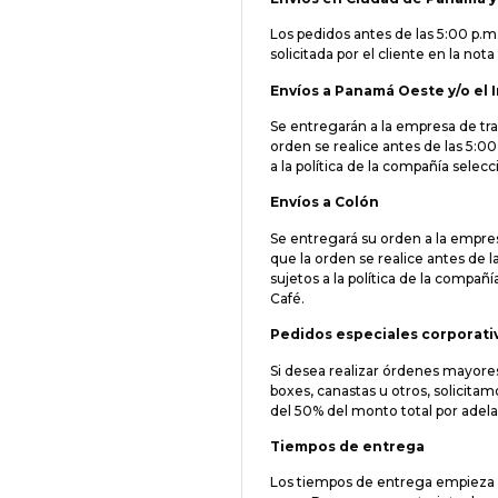
Los pedidos antes de las 5:00 p.m.
solicitada por el cliente en la not
Envíos a Panamá Oeste y/o el I
Se entregarán a la empresa de tra
orden se realice antes de las 5:0
a la política de la compañía selec
Envíos a Colón
Se entregará su orden a la empres
que la orden se realice antes de l
sujetos a la política de la compañ
Café.
Pedidos especiales corporati
Si desea realizar órdenes mayor
boxes, canastas u otros, solicita
del 50% del monto total por adel
Tiempos de entrega
Los tiempos de entrega empieza a 