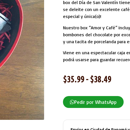
box del Día de San Valentín tien
se deleite con un excelente café
especial y única(o)!
Nuestro box “Amor y Café” incluy
bombones del chocolate por exce
y una tacita de porcelanda para e
Viene en una espectacular caja e
podrá usarse para guardar recuerd
$
35.99
-
$
38.49
Pedir por WhatsApp
Envíos en Ciudad de Panamá y