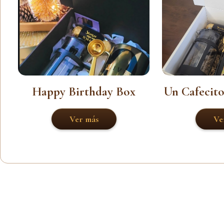
Happy Birthday Box
Un Cafecito
Ver más
Ve